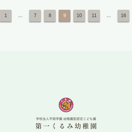
投
1
…
7
8
9
10
11
…
16
稿
の
ペ
ー
ジ
送
り