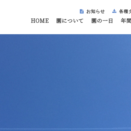
お知らせ
各種
HOME
園について
園の一日
年