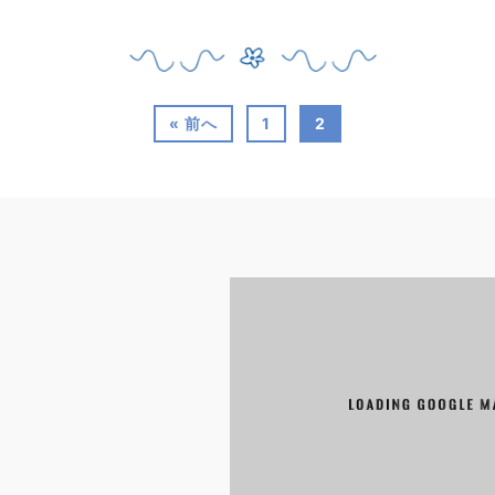
« 前へ
1
2